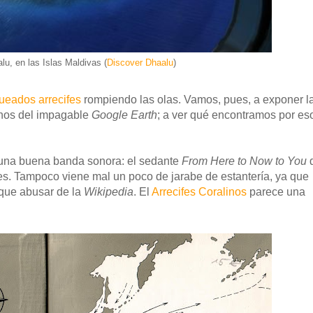
lu, en las Islas Maldivas (
Discover Dhaalu
)
ueados arrecifes
rompiendo las olas. Vamos, pues, a exponer l
onos del impagable
Google Earth
; a ver qué encontramos por es
 una buena banda sonora: el sedante
From Here to Now to You
s. Tampoco viene mal un poco de jarabe de estantería, ya que
que abusar de la
Wikipedia
. El
Arrecifes Coralinos
parece una