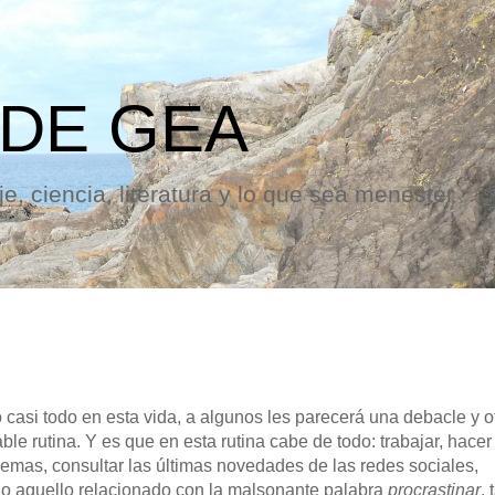
 DE GEA
e, ciencia, literatura y lo que sea menester
asi todo en esta vida, a algunos les parecerá una debacle y o
le rutina. Y es que en esta rutina cabe de todo: trabajar, hacer
emas, consultar las últimas novedades de las redes sociales,
todo aquello relacionado con la malsonante palabra
procrastinar
, 