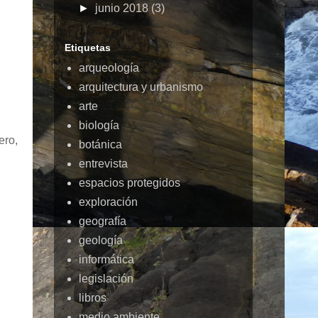
►
junio 2018
(3)
Etiquetas
arqueología
arquitectura y urbanismo
arte
biología
ero,
botánica
entrevista
espacios protegidos
exploración
geografía
geología
informática
legislación
libros
medio ambiente