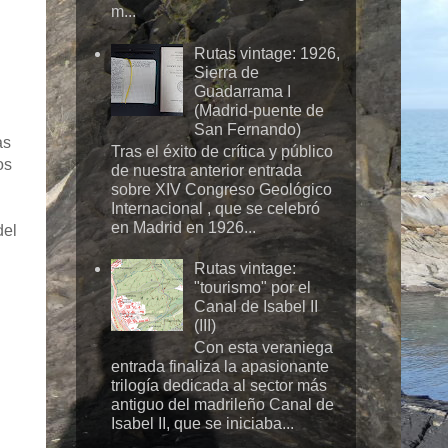
m...
Rutas vintage: 1926,
Sierra de
Guadarrama I
(Madrid-puente de
San Fernando)
as
Tras el éxito de crítica y público
os
de nuestra anterior entrada
sobre XIV Congreso Geológico
Internacional , que se celebró
en Madrid en 1926...
del
Rutas vintage:
"tourismo" por el
Canal de Isabel II
(III)
Con esta veraniega
entrada finaliza la apasionante
trilogía dedicada al sector más
antiguo del madrileño Canal de
Isabel II, que se iniciaba...