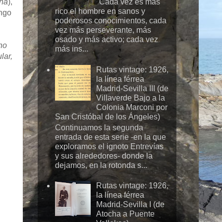
"Cada vez es más
ena
),
rico el hombre en sanos y
ango
poderosos conocimientos, cada
vez más perseverante, más
osado y más activo; cada vez
no
más ins...
lar,
Rutas vintage: 1926,
la línea férrea
Madrid-Sevilla III (de
Villaverde Bajo a la
n
Colonia Marconi por
San Cristóbal de los Ángeles)
Continuamos la segunda
entrada de esta serie -en la que
exploramos el ignoto Entrevías
y sus alrededores- donde la
dejamos, en la rotonda s...
Rutas vintage: 1926,
la línea férrea
Madrid-Sevilla I (de
Atocha a Puente