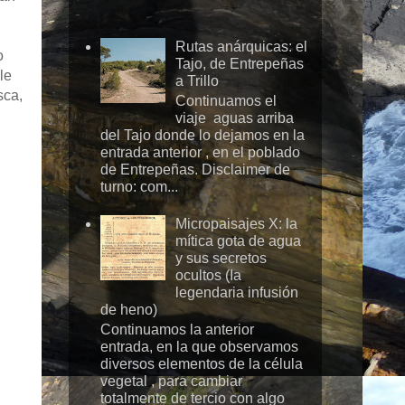
Rutas anárquicas: el
o
Tajo, de Entrepeñas
le
a Trillo
sca,
Continuamos el
viaje aguas arriba
del Tajo donde lo dejamos en la
entrada anterior , en el poblado
de Entrepeñas. Disclaimer de
turno: com...
Micropaisajes X: la
mítica gota de agua
y sus secretos
ocultos (Ia
legendaria infusión
de heno)
Continuamos la anterior
entrada, en la que observamos
diversos elementos de la célula
vegetal , para cambiar
totalmente de tercio con algo