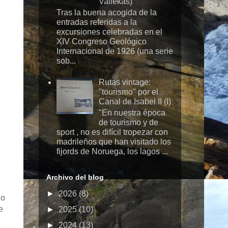
Vallekas)
Tras la buena acogida de la
entradas referidas a la
excursiones celebradas en el
XIV Congreso Geológico
Internacional de 1926 (una serie
sob...
Rutas vintage:
"tourismo" por el
Canal de Isabel II (I)
"En nuestra época
de tourismo y de
sport , no es difícil tropezar con
madrileños que han visitado los
fijords de Noruega, los lagos ...
Archivo del blog
►
2026
(8)
do
e
►
2025
(10)
►
2024
(13)