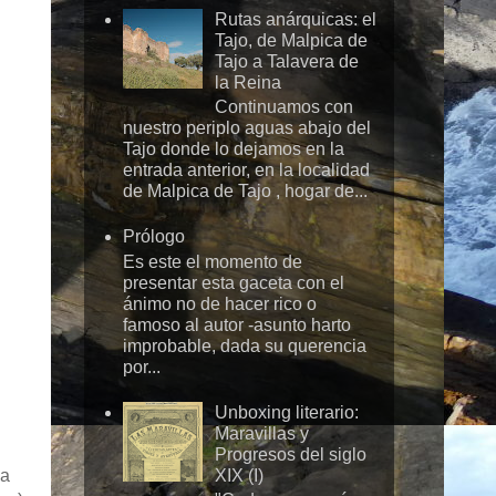
Rutas anárquicas: el
Tajo, de Malpica de
Tajo a Talavera de
la Reina
Continuamos con
nuestro periplo aguas abajo del
Tajo donde lo dejamos en la
entrada anterior, en la localidad
de Malpica de Tajo , hogar de...
Prólogo
Es este el momento de
presentar esta gaceta con el
ánimo no de hacer rico o
famoso al autor -asunto harto
improbable, dada su querencia
por...
Unboxing literario:
Maravillas y
Progresos del siglo
XIX (I)
na