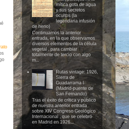
mítica gota de agua
y sus secretos
ocultos (Ia
legendaria infusión
ué
de heno)
Continuamos la anterior
entrada, en la que observamos
diversos elementos de la célula
rato
vegetal , para cambiar
os
totalmente de tercio con algo
lgo
m...
Rutas vintage: 1926,
Sierra de
Guadarrama I
(Madrid-puente de
San Fernando)
Tras el éxito de crítica y público
de nuestra anterior entrada
sobre XIV Congreso Geológico
Internacional , que se celebró
en Madrid en 1926...