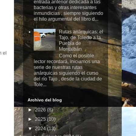
entrada anterior dedicada a las
bacterias y otras interesantes
inmundicias , siempre siguiendo
el hilo argumental del libro d...
Rutas anárquicas: el
Tajo, de Toledo a la
Puebla de
Montalbán
n el
Como el posible
lector recordará, iniciamos una
serie de nuestras rutas
anárquicas siguiendo el curso
del río Tajo , desde la ciudad de
Tole...
Archivo del blog
►
2026
(8)
►
2025
(10)
▼
2024
(13)