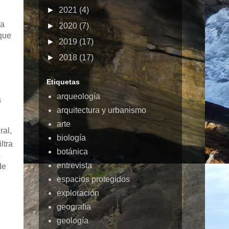
►
2021
(4)
 a
►
2020
(7)
 que
►
2019
(17)
►
2018
(17)
Etiquetas
arqueología
s
arquitectura y urbanismo
arte
ral,
biología
ltra
botánica
s
entrevista
de
espacios protegidos
exploración
geografía
geología