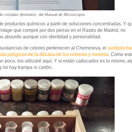
e cristales diminutos
, del
Manual de Microscopía
 de productos químicos a partir de soluciones concentradas. Y q
intage
que compré por dos perras en el Rastro de Madrid, mi
ismo absurdo aunque con identidad y personalidad.
de sustancias de colores pertenecen al Cheminova, el
sustituto ba
 más peligroso de la década de los ochenta y noventa
. Como est
poco, los utilizaré aquí. Y si están caducados es lo mismo, a
g no hay trampa ni cartón.