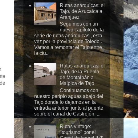
Rutas anárquicas: el
Tajo, de Azucaica a
Aranjuez
Seguimos con un
nuevo capítulo de la
serie de rutas anárquicas , esta
vez por la provincia de Toledo .
Vamos a remontar el Tajo entre
la ciu...
Rutas anárquicas: el
a
Tajo, de la Puebla
nte
de Montalbán a
 de
Malpica de Tajo
Continuamos con
nuestro periplo aguas abajo del
Tajo donde lo dejamos en la
entrada anterior, junto al puente
sobre el canal de Castrejón, ...
Rutas vintage:
"tourismo" por el