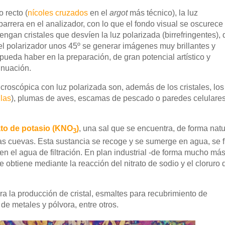
o recto (
nícoles cruzados
en el
argot
más técnico), la luz
arrera en el analizador, con lo que el fondo visual se oscurece
engan cristales que desvíen la luz polarizada (birrefringentes),
 el polarizador unos 45º se generar imágenes muy brillantes y
 pueda haber en la preparación, de gran potencial artístico y
inuación.
roscópica con luz polarizada son, además de los cristales, los
las
), plumas de aves, escamas de pescado o paredes celulare
ato de potasio (KNO
)
, una sal que se encuentra, de forma natu
3
as cuevas. Esta sustancia se recoge y se sumerge en agua, se fi
o en el agua de filtración. En plan industrial -de forma mucho má
e obtiene
mediante la reacción del nitrato de sodio y el cloruro 
ra la producción de cristal, esmaltes para recubrimiento de
de metales y pólvora, entre otros.