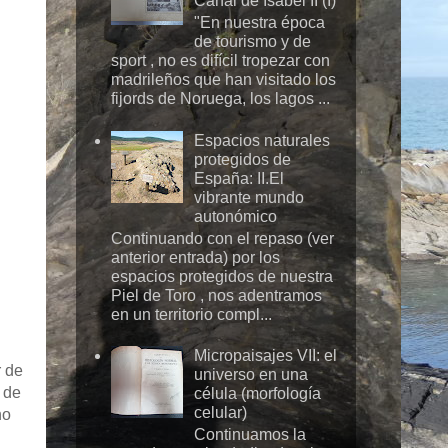
Canal de Isabel II (I)
"En nuestra época
de tourismo y de
sport , no es difícil tropezar con
madrileños que han visitado los
fijords de Noruega, los lagos ...
Espacios naturales
protegidos de
España: II.El
vibrante mundo
autonómico
Continuando con el repaso (ver
anterior entrada) por los
espacios protegidos de nuestra
Piel de Toro , nos adentramos
en un territorio compl...
Micropaisajes VII: el
r de
universo en una
 de
célula (morfología
celular)
no
Continuamos la