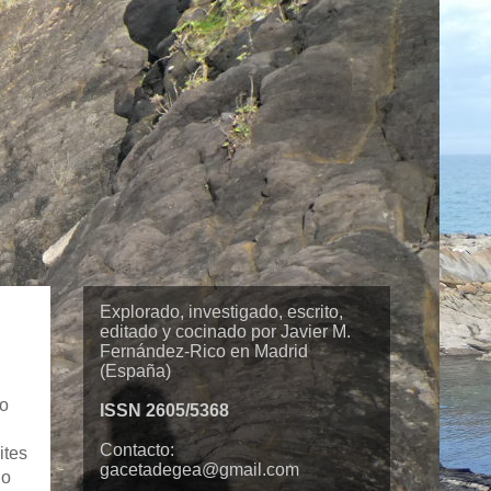
Explorado, investigado, escrito,
editado y cocinado por Javier M.
Fernández-Rico en Madrid
(España)
do
ISSN 2605/5368
Contacto:
ites
gacetadegea@gmail.com
lo