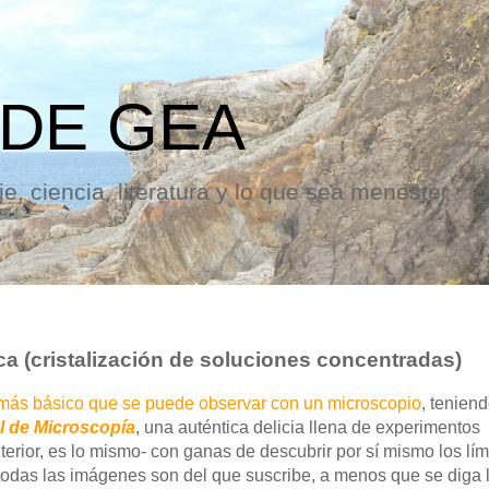
 DE GEA
e, ciencia, literatura y lo que sea menester
ica (cristalización de soluciones concentradas)
 más básico que se puede observar con un microscopio
, tenien
 de Microscopía
, una auténtica delicia llena de experimentos
terior, es lo mismo- con ganas de descubrir por sí mismo los lím
todas las imágenes son del que suscribe, a menos que se diga 